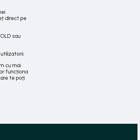
ei.
eț direct pe
NTOLD sau
ilizatorii.
tăm cu mai
or funcționa
are te poți