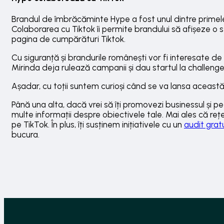
Brandul de îmbrăcăminte Hype a fost unul dintre primele
Colaborarea cu Tiktok îi permite brandului să afișeze o s
pagina de cumpărături Tiktok.
Cu siguranță și brandurile românești vor fi interesate 
Mirinda deja rulează campanii și dau startul la challenge
Așadar, cu toții suntem curioși când se va lansa această 
Până una alta, dacă vrei să îți promovezi businessul și pe
multe informații despre obiectivele tale. Mai ales că re
pe TikTok. În plus, îți susținem inițiativele cu un
audit grat
bucura.