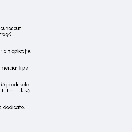
e cunoscut
atragă
 din aplicație.
omercianți pe
ndă produsele
ivitatea adusă
me dedicate,