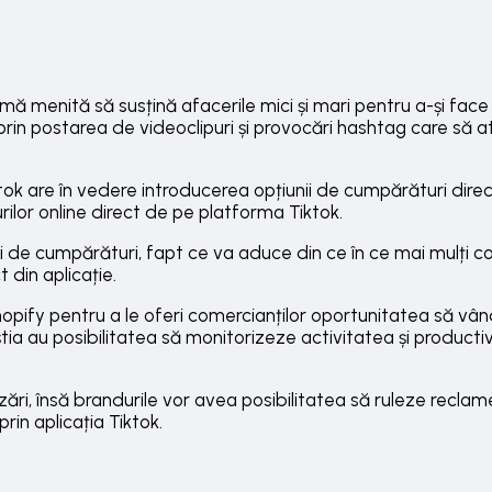
rmă menită să susțină afacerile mici și mari pentru a-și fac
r, prin postarea de videoclipuri și provocări hashtag care să 
ok are în vedere introducerea opțiunii de cumpărături direct
ilor online direct de pe platforma Tiktok.
i de cumpărături, fapt ce va aduce din ce în ce mai mulți c
t din aplicație.
opify pentru a le oferi comercianților oportunitatea să vâ
știa au posibilitatea să monitorizeze activitatea și product
ări, însă brandurile vor avea posibilitatea să ruleze recla
rin aplicația Tiktok.