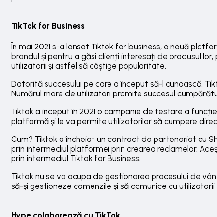
TikTok for Business
În mai 2021 s-a lansat Tiktok for business, o nouă platfo
brandul și pentru a găsi clienți interesați de produsul lo
utilizatorii și astfel să câștige popularitate.
Datorită succesului pe care a început să-l cunoască, Tikt
Numărul mare de utilizatori promite succesul cumpărătur
Tiktok a început în 2021 o campanie de testare a funcție
platformă și le va permite utilizatorilor să cumpere direc
Cum? Tiktok a încheiat un contract de parteneriat cu Sh
prin intermediul platformei prin crearea reclamelor. Ace
prin intermediul Tiktok for Business.
Tiktok nu se va ocupa de gestionarea procesului de vânz
să-și gestioneze comenzile și să comunice cu utilizatorii p
Hype colaborează cu TikTok