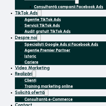
Consultanță campanii Facebook Ads
TikTok Ads
Agenție TikTok Ads
Servicii TikTok Ads
Audit gratuit TikTok Ads
Despre noi
Specialiști Google Ads și Facebook Ads
Agenție Premier Partner
Istoric
Cariere
Video Marketing
Realizări
Clienți
Training marketing online
Solicită ofertă
Consultanță e-Commerce
Contact