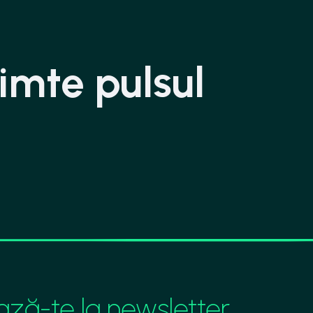
imte pulsul
ză-te la newsletter.