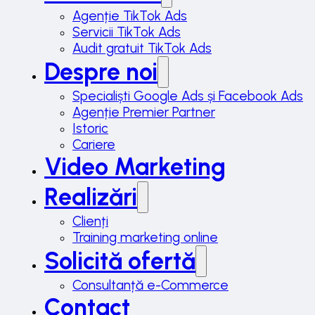
Agenție TikTok Ads
Servicii TikTok Ads
Audit gratuit TikTok Ads
Despre noi
Specialiști Google Ads și Facebook Ads
Agenție Premier Partner
Istoric
Cariere
Video Marketing
Realizări
Clienți
Training marketing online
Solicită ofertă
Consultanță e-Commerce
Contact