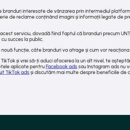
 branduri interesate de vânzarea prin intermediul platform
erie de reclame conținând imagini și informații legate de pr
de acest serviciu, dovadă fiind faptul că branduri precum U
 cu succes la public.
nouă funcție, câte branduri va atrage și cum vor reacționa ut
 TikTok și vrei să-ți aduci afacerea la un alt nivel, te aștep
țetele aplicate pentru
Facebook ads
sau Instagram ads nu v
uit TikTok ads
și discutăm mai multe despre beneficiile de c