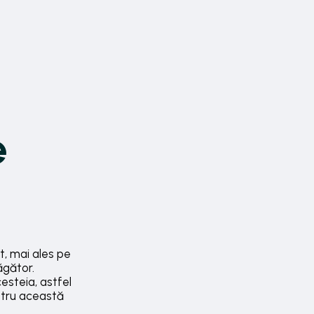
e
t, mai ales pe
ăgător.
esteia, astfel
entru această