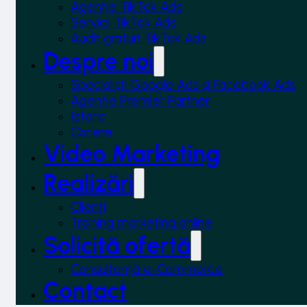
Agenție TikTok Ads
Servicii TikTok Ads
Audit gratuit TikTok Ads
Despre noi
Specialiști Google Ads și Facebook Ads
Agenție Premier Partner
Istoric
Cariere
Video Marketing
Realizări
Clienți
Training marketing online
Solicită ofertă
Consultanță e-Commerce
Contact