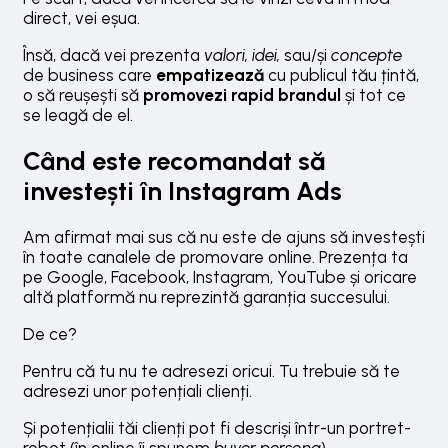
direct, vei eșua.
Însă, dacă vei prezenta
valori, idei,
sau/și
concepte
de business care
empatizează
cu publicul tău țintă,
o să reușești să
promovezi rapid brandul
și tot ce
se leagă de el.
Când este recomandat să
investești în Instagram Ads
Am afirmat mai sus că nu este de ajuns să investești
în toate canalele de promovare online. Prezența ta
pe Google, Facebook, Instagram, YouTube și oricare
altă platformă nu reprezintă garanția succesului.
De ce?
Pentru că tu nu te adresezi oricui. Tu trebuie să te
adresezi unor potențiali clienți.
Și potențialii tăi clienți pot fi descriși într-un portret-
robot (în online îi spunem
buyer persona
).