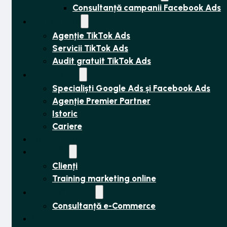
Consultanță campanii Facebook Ads
TikTok Ads
Agenție TikTok Ads
Servicii TikTok Ads
Audit gratuit TikTok Ads
Despre noi
Specialiști Google Ads și Facebook Ads
Agenție Premier Partner
Istoric
Cariere
Video Marketing
Realizări
Clienți
Training marketing online
Solicită ofertă
Consultanță e-Commerce
Contact