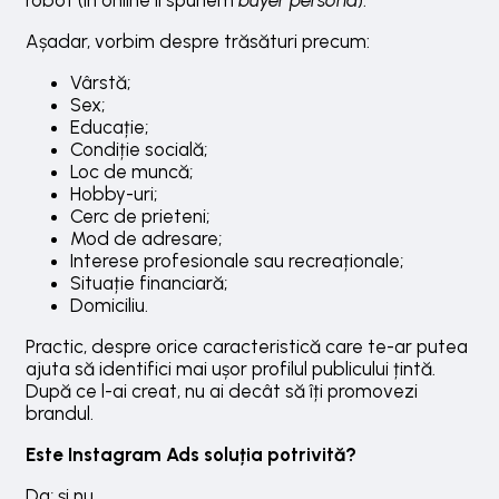
Așadar, vorbim despre trăsături precum:
Vârstă;
Sex;
Educație;
Condiție socială;
Loc de muncă;
Hobby-uri;
Cerc de prieteni;
Mod de adresare;
Interese profesionale sau recreaționale;
Situație financiară;
Domiciliu.
Practic, despre orice caracteristică care te-ar putea
ajuta să identifici mai ușor profilul publicului țintă.
După ce l-ai creat, nu ai decât să îți promovezi
brandul.
Este Instagram Ads soluția potrivită?
Da; și nu.