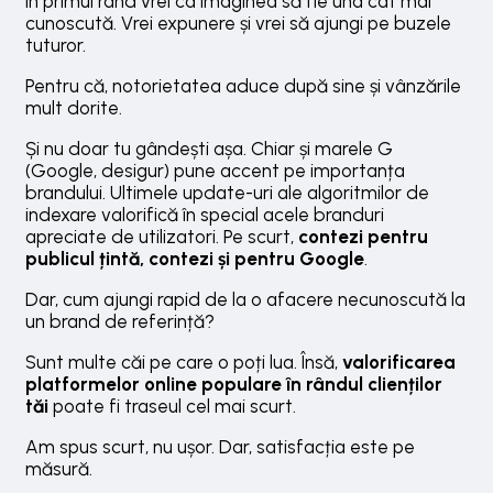
În primul rând vrei ca imaginea să fie una cât mai
cunoscută. Vrei expunere și vrei să ajungi pe buzele
tuturor.
Pentru că, notorietatea aduce după sine și vânzările
mult dorite.
Și nu doar tu gândești așa. Chiar și marele G
(Google, desigur) pune accent pe importanța
brandului. Ultimele update-uri ale algoritmilor de
indexare valorifică în special acele branduri
apreciate de utilizatori. Pe scurt,
contezi pentru
publicul țintă, contezi și pentru Google
.
Dar, cum ajungi rapid de la o afacere necunoscută la
un brand de referință?
Sunt multe căi pe care o poți lua. Însă,
valorificarea
platformelor online populare în rândul clienților
tăi
poate fi traseul cel mai scurt.
Am spus scurt, nu ușor. Dar, satisfacția este pe
măsură.