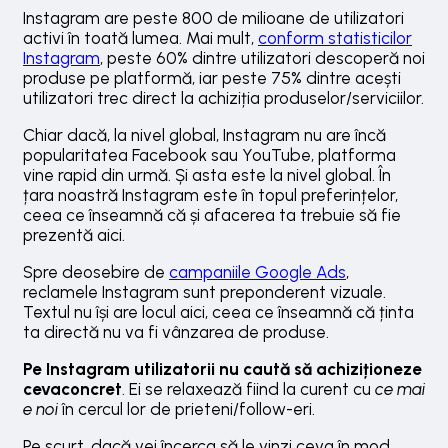
Instagram are peste 800 de milioane de utilizatori
activi în toată lumea. Mai mult,
conform statisticilor
Instagram
, peste 60% dintre utilizatori descoperă noi
produse pe platformă, iar peste 75% dintre acești
utilizatori trec direct la achiziția produselor/serviciilor.
Chiar dacă, la nivel global, Instagram nu are încă
popularitatea Facebook sau YouTube, platforma
vine rapid din urmă. Și asta este la nivel global. În
țara noastră Instagram este în topul preferințelor,
ceea ce înseamnă că și afacerea ta trebuie să fie
prezentă aici.
Spre deosebire de
campaniile Google Ads
,
reclamele Instagram sunt preponderent vizuale.
Textul nu își are locul aici, ceea ce înseamnă că ținta
ta directă nu va fi vânzarea de produse.
Pe Instagram utilizatorii nu caută să achiziționeze
cevaconcret
. Ei se relaxează fiind la curent cu
ce mai
e noi
în cercul lor de prieteni/follow-eri.
Pe scurt, dacă vei încerca să le vinzi ceva în mod