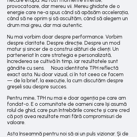
fiecare etapă. Au fost momente intense,
provocatoare, dar mereu vii. Mereu ghidate de o
energie care ne-a spus când să apăsăm accelerația,
când să ne oprim și să ascultăm, când să alegem un
drum mai greu, dar mai autentic.
Nu mai vorbim doar despre performance. Vorbim
despre claritate. Despre direcție. Despre un mod
matur și sincer de a construi alături de clienți. Un
parteneriat în care strategia e personalizată,
încrederea se cultivă în timp, iar rezultatele sunt
gândite cu sens. Noua identitate TPH reflectă
exact asta. Nu doar vizual, ci în tot ceea ce facem
— de la brief, la execuție, la cum discutăm despre
greșeli sau despre succes.
Pentru mine, TPH nu mai e doar agenția pe care am
fondat-o. E o comunitate de oameni care își asumă
rolul de ghid, care pun întrebările corecte și care cred
că poți avea rezultate mari fără compromisuri de
valoare.
Asta înseamnă pentru noi să ai un puls vizionar. Și de