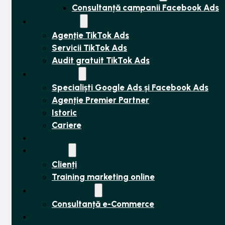
Consultanță campanii Facebook Ads
TikTok Ads
Agenție TikTok Ads
Servicii TikTok Ads
Audit gratuit TikTok Ads
Despre noi
Specialiști Google Ads și Facebook Ads
Agenție Premier Partner
Istoric
Cariere
Video Marketing
Realizări
Clienți
Training marketing online
Solicită ofertă
Consultanță e-Commerce
Contact