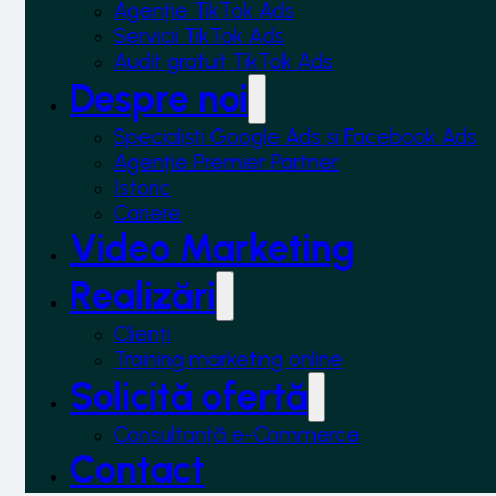
Agenție TikTok Ads
Servicii TikTok Ads
Audit gratuit TikTok Ads
Despre noi
Specialiști Google Ads și Facebook Ads
Agenție Premier Partner
Istoric
Cariere
Video Marketing
Realizări
Clienți
Training marketing online
Solicită ofertă
Consultanță e-Commerce
Contact