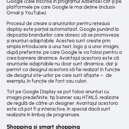
Google (cele înscrise în programul Adsense) cât și pe
platformele pe care Google le mai deține (inclusiv
Gmail și YouTube).
Procesul de creare a anunțurilor pentru rețeaua
display este parțial automatizat, Google punând la
dispoziția brandurilor care doresc să se promoveze
și anunțuri adaptabile. Acestea sunt create prin
simpla introducere a unui text, logo și a unor imagini,
după preferințe, pe care Google le va folosi pentru a
crea bannere dinamice. Avantajul acestora este că
anunțurile adaptabile nu doar sunt dinamice, dar și
permit ca designul acestora să fie realizat în funcție
de designul site-urilor pe care sunt afișate – de
exemplu, în funcție de font sau culori.
Tot pe Google Display se pot folosi anunțuri cu
imagini predefinite, tip banner sau HTML5, realizate
de regulă de către un designer. Avantajul acestora
este că pot fi și interactive, în special dacă sunt
realizate în limbaj de programare.
Shopping și smart shopping