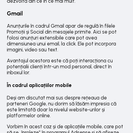
dezvoltă din ce în ce mai mult.
Gmail
Anunțurile în cadrul Gmail apar de regulă în filele
Promoții și Social din mesajele primite. Aici se pot
folosi anunțuri extensibile care pot avea
dimensiunea unui email, la click. Ele pot incorpora
imagini, video sau text.
Avantajul acestora este că poți interacționa cu
potențialii clienți într-un mod personal, direct în
inboxul lor.
În cadrul aplicațiilor mobile
Deși am discutat mai sus despre rețeaua de
parteneri Google, nu dorim să lăsăm impresia că
este limitată doar la nivelul website-urilor și
platformelor online.
Vorbim în acest caz și de aplicațiile mobile, care pot
să se „înroleze” în programul Adsense și să afișeze