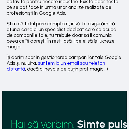
potrivită pentru fiecare industrie. Există doar teste
ce se pot face în urma unor analize realizate de
profesioniști în Google Ads.
Știm că totul pare complicat, însă, te asigurăm că
atunci când ai un specialist dedicat care se ocupă
de campaniile tale, tu trebuie doar să îi comunici
ceea ce îți dorești. În rest, lasă-l pe el să își lucreze
magia.
Îți dorim spor în gestionarea campaniilor tale Google
Ads și, nu uita,
suntem la un email sau telefon
distanță
, dacă ai nevoie de puțin praf magic : )
Hai să vorbim.
Simte pulsu