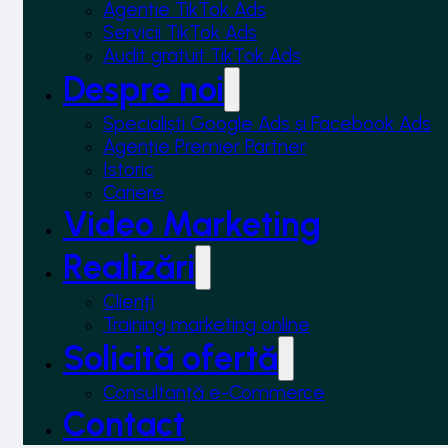
Agenție TikTok Ads
Servicii TikTok Ads
Audit gratuit TikTok Ads
Despre noi
Specialiști Google Ads și Facebook Ads
Agenție Premier Partner
Istoric
Cariere
Video Marketing
Realizări
Clienți
Training marketing online
Solicită ofertă
Consultanță e-Commerce
Contact