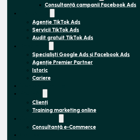
Consultanță campanii Facebook Ads
TikTok Ads
Agenție TikTok Ads
Servicii TikTok Ads
Audit gratuit TikTok Ads
Despre noi
Specialiști Google Ads și Facebook Ads
Agenție Premier Partner
Istoric
Cariere
Video Marketing
Realizări
Clienți
Training marketing online
Solicită ofertă
Consultanță e-Commerce
Contact