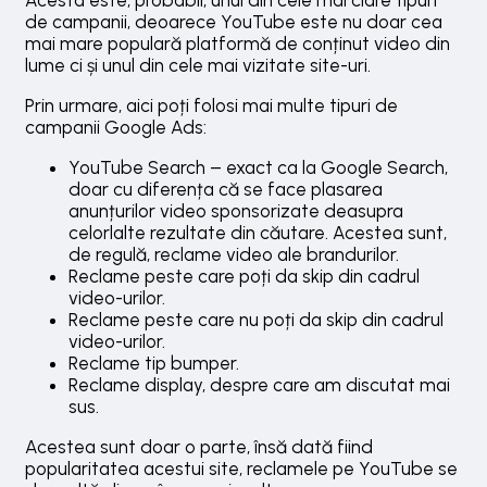
Acesta este, probabil, unul din cele mai clare tipuri
de campanii, deoarece YouTube este nu doar cea
mai mare populară platformă de conținut video din
lume ci și unul din cele mai vizitate site-uri.
Prin urmare, aici poți folosi mai multe tipuri de
campanii Google Ads:
YouTube Search – exact ca la Google Search,
doar cu diferența că se face plasarea
anunțurilor video sponsorizate deasupra
celorlalte rezultate din căutare. Acestea sunt,
de regulă, reclame video ale brandurilor.
Reclame peste care poți da skip din cadrul
video-urilor.
Reclame peste care nu poți da skip din cadrul
video-urilor.
Reclame tip bumper.
Reclame display, despre care am discutat mai
sus.
Acestea sunt doar o parte, însă dată fiind
popularitatea acestui site, reclamele pe YouTube se