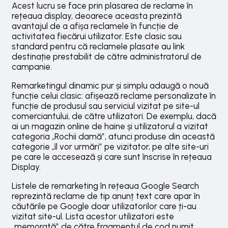
Acest lucru se face prin plasarea de reclame în
rețeaua display, deoarece aceasta prezintă
avantajul de a afișa reclamele în funcție de
activitatea fiecărui utilizator. Este clasic sau
standard pentru că reclamele plasate au link
destinație prestabilit de către administratorul de
campanie.
Remarketingul dinamic pur și simplu adaugă o nouă
funcție celui clasic: afișează reclame personalizate în
funcție de produsul sau serviciul vizitat pe site-ul
comerciantului, de către utilizatori. De exemplu, dacă
ai un magazin online de haine și utilizatorul a vizitat
categoria „Rochii damă”, atunci produse din această
categorie „îl vor urmări” pe vizitator, pe alte site-uri
pe care le accesează și care sunt înscrise în rețeaua
Display.
Listele de remarketing în rețeaua Google Search
reprezintă reclame de tip anunț text care apar în
căutările pe Google doar utilizatorilor care ți-au
vizitat site-ul. Lista acestor utilizatori este
„memorată” de către fragmentul de cod numit