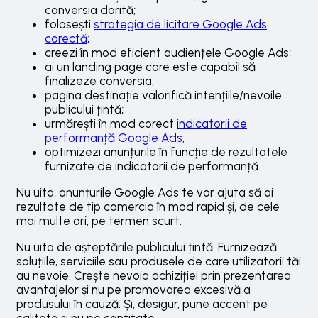
conversia dorită;
folosești
strategia de licitare Google Ads
corectă
;
creezi în mod eficient audiențele Google Ads;
ai un landing page care este capabil să
finalizeze conversia;
pagina destinație valorifică intențiile/nevoile
publicului țintă;
urmărești în mod corect
indicatorii de
performanță Google Ads
;
optimizezi anunțurile în funcție de rezultatele
furnizate de indicatorii de performanță.
Nu uita, anunțurile Google Ads te vor ajuta să ai
rezultate de tip comercia în mod rapid și, de cele
mai multe ori, pe termen scurt.
Nu uita de așteptările publicului țintă. Furnizează
soluțiile, serviciile sau produsele de care utilizatorii tăi
au nevoie. Crește nevoia achiziției prin prezentarea
avantajelor și nu pe promovarea excesivă a
produsului în cauză. Și, desigur, pune accent pe