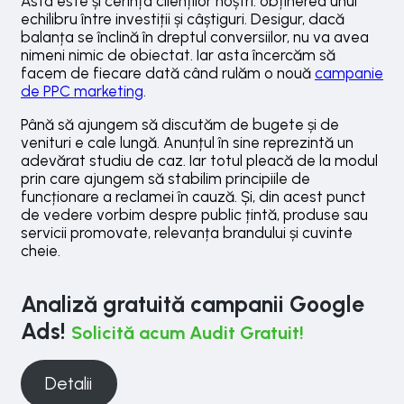
Asta este și cerința clienților noștri: obținerea unui
echilibru între investiții și câștiguri. Desigur, dacă
balanța se înclină în dreptul conversiilor, nu va avea
nimeni nimic de obiectat. Iar asta încercăm să
facem de fiecare dată când rulăm o nouă
campanie
de PPC marketing
.
Până să ajungem să discutăm de bugete și de
venituri e cale lungă. Anunțul în sine reprezintă un
adevărat studiu de caz. Iar totul pleacă de la modul
prin care ajungem să stabilim principiile de
funcționare a reclamei în cauză. Și, din acest punct
de vedere vorbim despre public țintă, produse sau
servicii promovate, relevanța brandului și cuvinte
cheie.
Analiză gratuită campanii Google
Ads!
Solicită acum Audit Gratuit!
Detalii