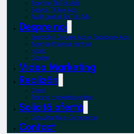
Agenție TikTok Ads
Servicii TikTok Ads
Audit gratuit TikTok Ads
Despre noi
Specialiști Google Ads și Facebook Ads
Agenție Premier Partner
Istoric
Cariere
Video Marketing
Realizări
Clienți
Training marketing online
Solicită ofertă
Consultanță e-Commerce
Contact