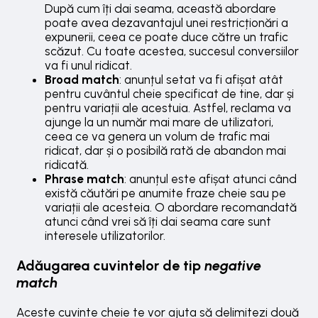
După cum îți dai seama, această abordare
poate avea dezavantajul unei restricționări a
expunerii, ceea ce poate duce către un trafic
scăzut. Cu toate acestea, succesul conversiilor
va fi unul ridicat.
Broad match
: anunțul setat va fi afișat atât
pentru cuvântul cheie specificat de tine, dar și
pentru variații ale acestuia. Astfel, reclama va
ajunge la un număr mai mare de utilizatori,
ceea ce va genera un volum de trafic mai
ridicat, dar și o posibilă rată de abandon mai
ridicată.
Phrase match
: anunțul este afișat atunci când
există căutări pe anumite fraze cheie sau pe
variații ale acesteia. O abordare recomandată
atunci când vrei să îți dai seama care sunt
interesele utilizatorilor.
Adăugarea cuvintelor de tip
negative
match
Aceste cuvinte cheie te vor ajuta să delimitezi două