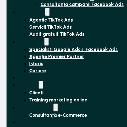
Consultanță campanii Facebook Ads
TikTok Ads
Agenție TikTok Ads
Servicii TikTok Ads
Audit gratuit TikTok Ads
Despre noi
Specialiști Google Ads și Facebook Ads
Agenție Premier Partner
Istoric
Cariere
Video Marketing
Realizări
Clienți
Training marketing online
Solicită ofertă
Consultanță e-Commerce
Contact