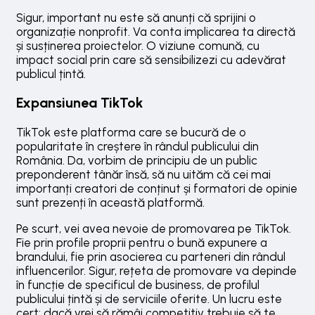
Sigur, important nu este să anunți că sprijini o
organizație nonprofit. Va conta implicarea ta directă
și susținerea proiectelor. O viziune comună, cu
impact social prin care să sensibilizezi cu adevărat
publicul țintă.
Expansiunea TikTok
TikTok este platforma care se bucură de o
popularitate în creștere în rândul publicului din
România. Da, vorbim de principiu de un public
preponderent tânăr însă, să nu uităm că cei mai
importanți creatori de conținut și formatori de opinie
sunt prezenți în această platformă.
Pe scurt, vei avea nevoie de promovarea pe TikTok.
Fie prin profile proprii pentru o bună expunere a
brandului, fie prin asocierea cu parteneri din rândul
influencerilor. Sigur, rețeta de promovare va depinde
în funcție de specificul de business, de profilul
publicului țintă și de serviciile oferite. Un lucru este
cert: dacă vrei să rămâi competitiv trebuie să te