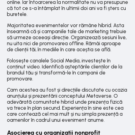
online. Iar întoarcerea la normalitate nu va presupune
că tot ce s-a întâmplat în ultimii doi ani va fi șters cu
buretele.
Majoritatea evenimentelor vor rămâne hibrid. Asta
înseamnă că și campaniile tale de marketing trebuie
să urmeze aceeași direcție. Organizează sesiuni live,
nu uita nici de promovarea offline. Rămâi aproape
de clienții tăi, în mediile în care aceștia se află.
Folosește canalele Social Media, investește în
conținut video. Identifică așteptările clienților de la
brandul tău și transformă-le în campanii de
promovare.
Cam acestea au fost și direcțiile discutate cu ocazia
anunțului și prezentării conceptului Metaverse. O
adevărată comunitate hibrid unde prezența fizică
va trece în plan secund. Experiența în sine este cea
care contează cel mai mult și nu simpla prezență a
oamenilor în cadrul unui eveniment anume.
Asocierea cu organizații nonprofit