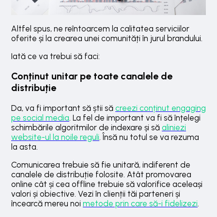
Altfel spus, ne reîntoarcem la calitatea serviciilor
oferite și la crearea unei comunități în jurul brandului.
Iată ce va trebui să faci:
Conținut unitar pe toate canalele de
distribuție
Da, va fi important să știi să
creezi conținut engaging
pe social media
. La fel de important va fi să înțelegi
schimbările algoritmilor de indexare și să
aliniezi
website-ul la noile reguli
. Însă nu totul se va rezuma
la asta.
Comunicarea trebuie să fie unitară, indiferent de
canalele de distribuție folosite. Atât promovarea
online cât și cea offline trebuie să valorifice aceleași
valori și obiective. Vezi în clienții tăi parteneri și
încearcă mereu noi
metode prin care să-i fidelizezi
.