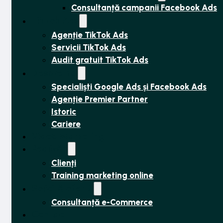
Consultanță campanii Facebook Ads
TikTok Ads
Agenție TikTok Ads
Servicii TikTok Ads
Audit gratuit TikTok Ads
Despre noi
Specialiști Google Ads și Facebook Ads
Agenție Premier Partner
Istoric
Cariere
Video Marketing
Realizări
Clienți
Training marketing online
Solicită ofertă
Consultanță e-Commerce
Contact