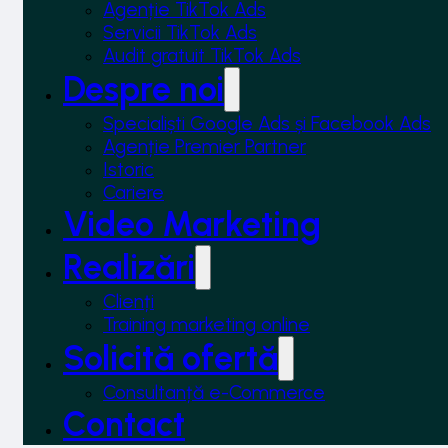
Agenție TikTok Ads
Servicii TikTok Ads
Audit gratuit TikTok Ads
Despre noi
Specialiști Google Ads și Facebook Ads
Agenție Premier Partner
Istoric
Cariere
Video Marketing
Realizări
Clienți
Training marketing online
Solicită ofertă
Consultanță e-Commerce
Contact