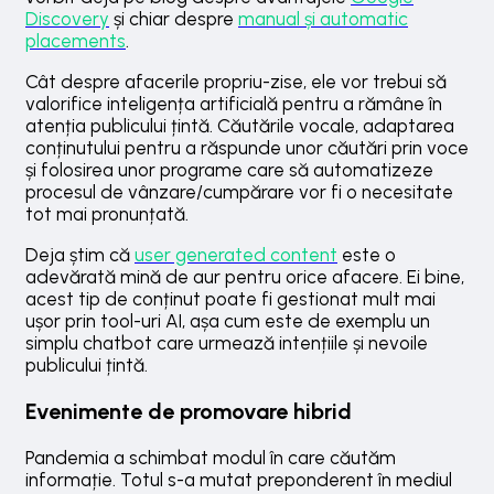
Discovery
și chiar despre
manual și automatic
placements
.
Cât despre afacerile propriu-zise, ele vor trebui să
valorifice inteligența artificială pentru a rămâne în
atenția publicului țintă. Căutările vocale, adaptarea
conținutului pentru a răspunde unor căutări prin voce
și folosirea unor programe care să automatizeze
procesul de vânzare/cumpărare vor fi o necesitate
tot mai pronunțată.
Deja știm că
user generated content
este o
adevărată mină de aur pentru orice afacere. Ei bine,
acest tip de conținut poate fi gestionat mult mai
ușor prin tool-uri AI, așa cum este de exemplu un
simplu chatbot care urmează intențiile și nevoile
publicului țintă.
Evenimente de promovare hibrid
Pandemia a schimbat modul în care căutăm
informație. Totul s-a mutat preponderent în mediul