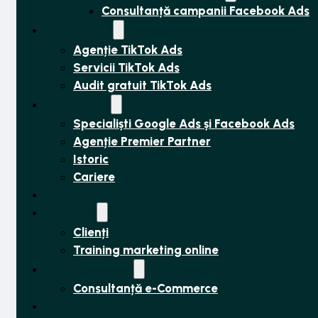
Consultanță campanii Facebook Ads
TikTok Ads
Agenție TikTok Ads
Servicii TikTok Ads
Audit gratuit TikTok Ads
Despre noi
Specialiști Google Ads și Facebook Ads
Agenție Premier Partner
Istoric
Cariere
Video Marketing
Realizări
Clienți
Training marketing online
Solicită ofertă
Consultanță e-Commerce
Contact