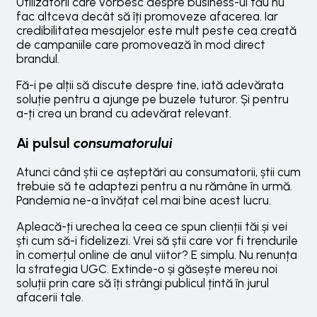
Utilizatorii care vorbesc despre business-ul tău nu
fac altceva decât să îți promoveze afacerea. Iar
credibilitatea mesajelor este mult peste cea creată
de campaniile care promovează în mod direct
brandul.
Fă-i pe alții să discute despre tine, iată adevărata
soluție pentru a ajunge pe buzele tuturor. Și pentru
a-ți crea un brand cu adevărat relevant.
Ai pulsul
consumatorului
Atunci când știi ce așteptări au consumatorii, știi cum
trebuie să te adaptezi pentru a nu rămâne în urmă.
Pandemia ne-a învățat cel mai bine acest lucru.
Apleacă-ți urechea la ceea ce spun clienții tăi și vei
ști cum să-i fidelizezi. Vrei să știi care vor fi trendurile
în comerțul online de anul viitor? E simplu. Nu renunța
la strategia UGC. Extinde-o și găsește mereu noi
soluții prin care să îți strângi publicul țintă în jurul
afacerii tale.