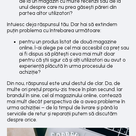
de la un magazin cu multe recenzii sau de la
unul despre care nu prea găsești păreri din
partea altor utilizatori?
Intuiesc deja răspunsul tău. Dar hai să extindem
puțin problema cu întrebarea următoare:
pentru un produs listat de două magazine
online, l-ai alege pe cel mai accesibil ca preț sau
ai fi dispus să plătești ceva mai mult doar
pentru că știi sigur că și alți utilizatori au avut o
experiență plăcută în urma procesului de
achiziție?
Din nou, răspunsul este unul destul de clar. Da, de
multe ori prețul propriu-zis trece în plan secund. Iar
brandul în sine, cel al magazinului online, contează
mai mult decât perspectiva de a avea probleme în
urma achiziției – de la timpul de livrare și până la
serviciile de retur și reparații putem să discutăm
despre orice.