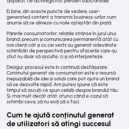
dispărut, fie au înregistrat pierderi substanțiale.
Ei bine, din aceste puncte de vedere, user-
generated content a transmis business-urilor cum
anume să se alinieze cu noile așteptări din piață.
Părerile consumatorilor, relațiile strânse în jurul unui
brand, precum și comunicarea permanentă atât cu
noii clienți cât și cu cei vechi au generat adevărate
schimbări de perspectivă pentru afacerile care au
știut nu doar să asculte, ci și să interpreteze.
Desigur, procesul este în continuă desfășurare.
Conținutul generat de consumatori este o resursă
inepuizabilă de idei și soluții care pot ajuta un brand
să se dezvolte rapid. Am putea spune că este
timpul să asculți ce spun ceilalți despre brandul tău.
Și, mai mult decât atât, atunci când e cazul să
schimbi ceva, să nu eviți să o faci.
Cum te ajută conținutul generat
de utilizatori să atingi succesul