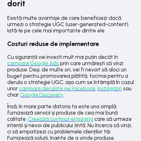
dorit
Există multe avantaje de care beneficiezi dacă
urmezi o strategie UGC (user-generated-content).
Iată-le pe cele mai importante dintre ele:
Costuri reduse de implementare
Cu siguranță vei investi mult mai puțin decât în
campanii Google Ads
prin care urmărești să vinzi
produse. Deși, de multe ori, vei fi nevoit să aloci un
buget pentru promovarea plătită, tocmai pentru a
derula o strategie UGC, așa cum se întâmplă în cazul
unor
campanii derulate pe Facebook
,
Instagram
sau
chiar
Google Discovery
.
Însă, în mare parte datoria ta este una simplă:
furnizează servicii și produse de cea mai bună
calitate.
Creează conținut engaging
care să urmeze
intenții și nevoi ale publicului țintă. Nu încerca să vinzi,
ci să empatizezi cu problemele clienților tăi.
Furnizează soluții, înainte de a vinde produse.