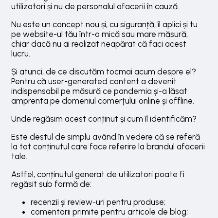
utilizatori și nu de personalul afacerii în cauză.
Nu este un concept nou și, cu siguranță, îl aplici și tu
pe website-ul tău într-o mică sau mare măsură,
chiar dacă nu ai realizat neapărat că faci acest
lucru.
Și atunci, de ce discutăm tocmai acum despre el?
Pentru că user-generated content a devenit
indispensabil pe măsură ce pandemia și-a lăsat
amprenta pe domeniul comerțului online și offline.
Unde regăsim acest conținut și cum îl identificăm?
Este destul de simplu având în vedere că se referă
la tot conținutul care face referire la brandul afacerii
tale.
Astfel, conținutul generat de utilizatori poate fi
regăsit sub formă de:
recenzii și review-uri pentru produse;
comentarii primite pentru articole de blog;