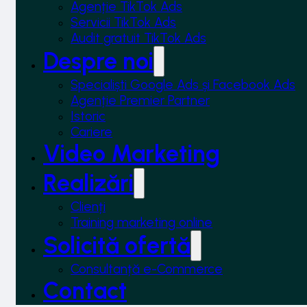
Agenție TikTok Ads
Servicii TikTok Ads
Audit gratuit TikTok Ads
Despre noi
Specialiști Google Ads și Facebook Ads
Agenție Premier Partner
Istoric
Cariere
Video Marketing
Realizări
Clienți
Training marketing online
Solicită ofertă
Consultanță e-Commerce
Contact