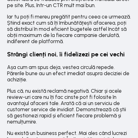
pe site. Plus, într-un CTR mult mai bun.
Iar tu poți fi mereu pregătit pentru ceea ce urmează.
Știind exact cum să îți îmbunătățești afacerea, poți
să distribui în mod eficient bugetele astfel încât să
obții maximum de la fiecare campanie derulată,
indiferent de platformă.
Strângi clienți noi, îi fidelizezi pe cei vechi
Așa cum am spus deja, vestea circulă repede.
Părerile bune au un efect imediat asupra deciziei de
achiziție.
Plus că, nu există reclamă negativă. Chiar și acele
review-uri care nu îți fac cinste pot fi folosite în
avantajul afacerii tale. Arată că ai un serviciu de
customer service de invidiat. Demonstrează că știi
să gestionezi rapid și eficient fiecare problemă și
nemulțumire.
Nu există un business perfect. Mai ales când lucrezi